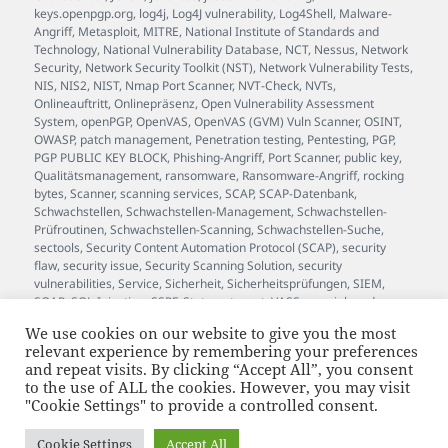
keys.openpgp.org
,
log4j
,
Log4J vulnerability
,
Log4Shell
,
Malware-
Angriff
,
Metasploit
,
MITRE
,
National Institute of Standards and
Technology
,
National Vulnerability Database
,
NCT
,
Nessus
,
Network
Security
,
Network Security Toolkit (NST)
,
Network Vulnerability Tests
,
NIS
,
NIS2
,
NIST
,
Nmap Port Scanner
,
NVT-Check
,
NVTs
,
Onlineauftritt
,
Onlinepräsenz
,
Open Vulnerability Assessment
System
,
openPGP
,
OpenVAS
,
OpenVAS (GVM) Vuln Scanner
,
OSINT
,
OWASP
,
patch management
,
Penetration testing
,
Pentesting
,
PGP
,
PGP PUBLIC KEY BLOCK
,
Phishing-Angriff
,
Port Scanner
,
public key
,
Qualitätsmanagement
,
ransomware
,
Ransomware-Angriff
,
rocking
bytes
,
Scanner
,
scanning services
,
SCAP
,
SCAP-Datenbank
,
Schwachstellen
,
Schwachstellen-Management
,
Schwachstellen-
Prüfroutinen
,
Schwachstellen-Scanning
,
Schwachstellen-Suche
,
sectools
,
Security Content Automation Protocol (SCAP)
,
security
flaw
,
security issue
,
Security Scanning Solution
,
security
vulnerabilities
,
Service
,
Sicherheit
,
Sicherheitsprüfungen
,
SIEM
,
SOAR
,
SQL-Injection
,
SSRF
,
Status
,
stuxnet
,
VASS
,
vass.johan.de
,
Verschlüsselung
,
Versionsinfo
,
Verwundbarkeit
,
Vulnerability
,
We use cookies on our website to give you the most
Vulnerability Assessment Scanner Service
,
vulnerability scan
,
relevant experience by remembering your preferences
vulnerability scanning
,
Wartung
,
Webanwendung
,
WebSockets
,
and repeat visits. By clicking “Accept All”, you consent
white hat
,
Whitebox
,
Whitebox-Test
,
XSS
,
zero-day exploit
to the use of ALL the cookies. However, you may visit
"Cookie Settings" to provide a controlled consent.
supported by bytewerk.net
and JOhan™
Cookie Settings
Accept All
JOhan™ ist eine beim Deutschen Patent- und Markenamt