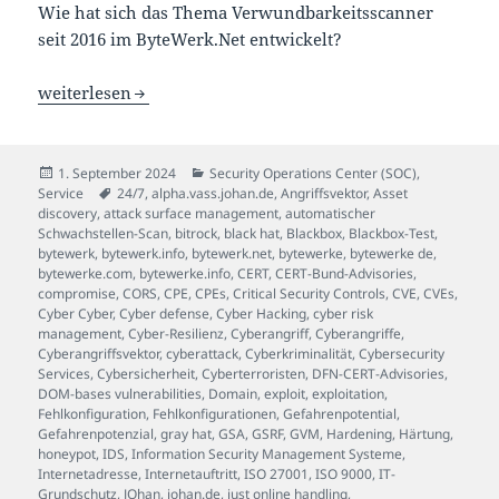
Wie hat sich das Thema Verwundbarkeitsscanner
seit 2016 im ByteWerk.Net entwickelt?
Schwachstellenmanagement ist keine Kür, sondern eine P
weiterlesen
Veröffentlicht
Kategorien
1. September 2024
Security Operations Center (SOC)
,
am
Schlagwörter
Service
24/7
,
alpha.vass.johan.de
,
Angriffsvektor
,
Asset
discovery
,
attack surface management
,
automatischer
Schwachstellen-Scan
,
bitrock
,
black hat
,
Blackbox
,
Blackbox-Test
,
bytewerk
,
bytewerk.info
,
bytewerk.net
,
bytewerke
,
bytewerke de
,
bytewerke.com
,
bytewerke.info
,
CERT
,
CERT-Bund-Advisories
,
compromise
,
CORS
,
CPE
,
CPEs
,
Critical Security Controls
,
CVE
,
CVEs
,
Cyber Cyber
,
Cyber defense
,
Cyber Hacking
,
cyber risk
management
,
Cyber-Resilienz
,
Cyberangriff
,
Cyberangriffe
,
Cyberangriffsvektor
,
cyberattack
,
Cyberkriminalität
,
Cybersecurity
Services
,
Cybersicherheit
,
Cyberterroristen
,
DFN-CERT-Advisories
,
DOM-bases vulnerabilities
,
Domain
,
exploit
,
exploitation
,
Fehlkonfiguration
,
Fehlkonfigurationen
,
Gefahrenpotential
,
Gefahrenpotenzial
,
gray hat
,
GSA
,
GSRF
,
GVM
,
Hardening
,
Härtung
,
honeypot
,
IDS
,
Information Security Management Systeme
,
Internetadresse
,
Internetauftritt
,
ISO 27001
,
ISO 9000
,
IT-
Grundschutz
,
JOhan
,
johan.de
,
just online handling
,