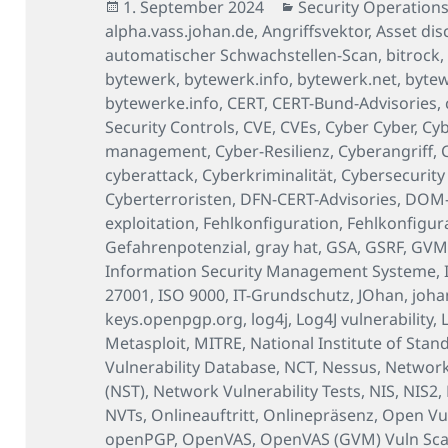
Veröffentlicht
Kategorien
1. September 2024
Security Operations
am
alpha.vass.johan.de
,
Angriffsvektor
,
Asset dis
automatischer Schwachstellen-Scan
,
bitrock
bytewerk
,
bytewerk.info
,
bytewerk.net
,
byte
bytewerke.info
,
CERT
,
CERT-Bund-Advisories
,
Security Controls
,
CVE
,
CVEs
,
Cyber Cyber
,
Cyb
management
,
Cyber-Resilienz
,
Cyberangriff
,
cyberattack
,
Cyberkriminalität
,
Cybersecurity
Cyberterroristen
,
DFN-CERT-Advisories
,
DOM-b
exploitation
,
Fehlkonfiguration
,
Fehlkonfigur
Gefahrenpotenzial
,
gray hat
,
GSA
,
GSRF
,
GV
Information Security Management Systeme
,
27001
,
ISO 9000
,
IT-Grundschutz
,
JOhan
,
joha
keys.openpgp.org
,
log4j
,
Log4J vulnerability
,
Metasploit
,
MITRE
,
National Institute of Sta
Vulnerability Database
,
NCT
,
Nessus
,
Network
(NST)
,
Network Vulnerability Tests
,
NIS
,
NIS2
,
NVTs
,
Onlineauftritt
,
Onlinepräsenz
,
Open Vul
openPGP
,
OpenVAS
,
OpenVAS (GVM) Vuln Sc