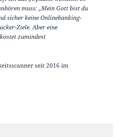
anhören muss: „Mein Gott bist du
ind sicher keine Onlinebanking-
acker-Ziele. Aber eine
 kostet zumindest
itsscanner seit 2016 im
ür, sondern eine Pflicht!