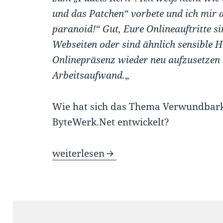
und das Patchen“ vorbete und ich mir 
paranoid!“ Gut, Eure Onlineauftritte s
Webseiten oder sind ähnlich sensible H
Onlinepräsenz wieder neu aufzusetzen
Arbeitsaufwand.
„
Wie hat sich das Thema Verwundbarke
ByteWerk.Net entwickelt?
Schwachstellenmanagement ist keine K
weiterlesen