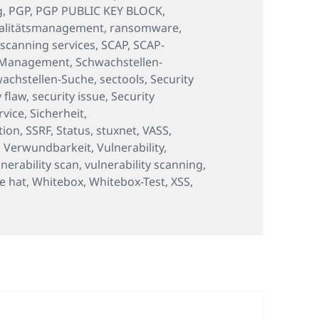
g
,
PGP
,
PGP PUBLIC KEY BLOCK
,
alitätsmanagement
,
ransomware
,
,
scanning services
,
SCAP
,
SCAP-
-Management
,
Schwachstellen-
achstellen-Suche
,
sectools
,
Security
y flaw
,
security issue
,
Security
rvice
,
Sicherheit
,
tion
,
SSRF
,
Status
,
stuxnet
,
VASS
,
,
Verwundbarkeit
,
Vulnerability
,
lnerability scan
,
vulnerability scanning
,
e hat
,
Whitebox
,
Whitebox-Test
,
XSS
,