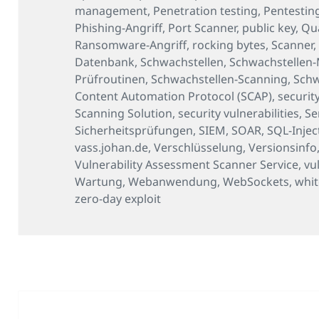
management
,
Penetration testing
,
Pentestin
Phishing-Angriff
,
Port Scanner
,
public key
,
Qu
Ransomware-Angriff
,
rocking bytes
,
Scanner
Datenbank
,
Schwachstellen
,
Schwachstellen
Prüfroutinen
,
Schwachstellen-Scanning
,
Schw
Content Automation Protocol (SCAP)
,
securit
Scanning Solution
,
security vulnerabilities
,
Se
Sicherheitsprüfungen
,
SIEM
,
SOAR
,
SQL-Injec
vass.johan.de
,
Verschlüsselung
,
Versionsinfo
Vulnerability Assessment Scanner Service
,
vu
Wartung
,
Webanwendung
,
WebSockets
,
whit
zero-day exploit