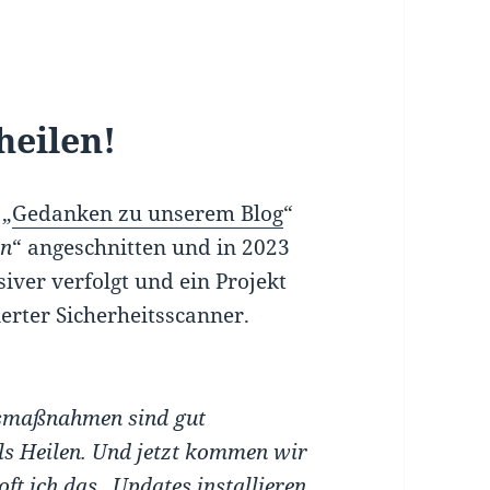
heilen!
 „
Gedanken zu unserem Blog
“
en
“ angeschnitten und in 2023
ver verfolgt und ein Projekt
ierter Sicherheitsscanner.
itsmaßnahmen sind gut
 als Heilen. Und jetzt kommen wir
ft ich das „Updates installieren