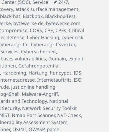
Schlagwörter
 Center (SOC)
,
Service
24/7
,
covery
,
attack surface management
,
,
black hat
,
Blackbox
,
Blackbox-Test
,
werke
,
bytewerke de
,
bytewerke.com
,
compromise
,
CORS
,
CPE
,
CPEs
,
Critical
er defense
,
Cyber Hacking
,
cyber risk
Cyberangriffe
,
Cyberangriffsvektor
,
 Services
,
Cybersicherheit
,
ases vulnerabilities
,
Domain
,
exploit
,
ationen
,
Gefahrenpotential
,
M
,
Hardening
,
Härtung
,
honeypot
,
IDS
,
Internetadresse
,
Internetauftritt
,
ISO
n.de
,
just online handling
,
Log4Shell
,
Malware-Angriff
,
ndards and Technology
,
National
 Security
,
Network Security Toolkit
NIST
,
Nmap Port Scanner
,
NVT-Check
,
nerability Assessment System
,
anner
,
OSINT
,
OWASP
,
patch