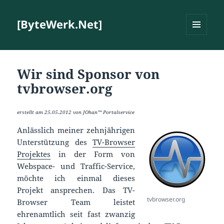
[ByteWerk.Net]
MENÜ
UND
WIDGETS
Wir sind Sponsor von
tvbrowser.org
erstellt am 25.05.2012 von JOhan™ Portalservice
Anlässlich meiner zehnjährigen
Unterstützung des
TV-Browser
Projektes
in der Form von
Webspace- und Traffic-Service,
möchte ich einmal dieses
Projekt ansprechen. Das TV-
tvbrowser.org
Browser Team leistet
ehrenamtlich seit fast zwanzig