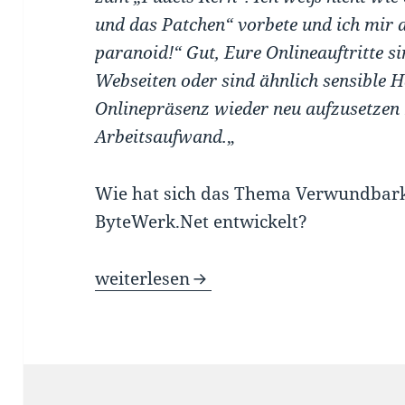
und das Patchen“ vorbete und ich mir 
paranoid!“ Gut, Eure Onlineauftritte s
Webseiten oder sind ähnlich sensible H
Onlinepräsenz wieder neu aufzusetzen
Arbeitsaufwand.
„
Wie hat sich das Thema Verwundbarke
ByteWerk.Net entwickelt?
Schwachstellenmanagement ist keine K
weiterlesen