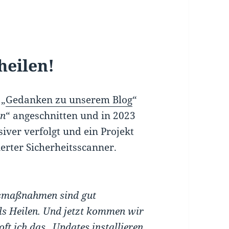
heilen!
 „
Gedanken zu unserem Blog
“
en
“ angeschnitten und in 2023
ver verfolgt und ein Projekt
ierter Sicherheitsscanner.
itsmaßnahmen sind gut
 als Heilen. Und jetzt kommen wir
ft ich das „Updates installieren