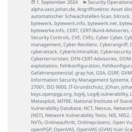
Veröffentlicht
Kategorien
1. September 2024
Security Operations
am
alpha.vass.johan.de
,
Angriffsvektor
,
Asset dis
automatischer Schwachstellen-Scan
,
bitrock
bytewerk
,
bytewerk.info
,
bytewerk.net
,
byte
bytewerke.info
,
CERT
,
CERT-Bund-Advisories
,
Security Controls
,
CVE
,
CVEs
,
Cyber Cyber
,
Cyb
management
,
Cyber-Resilienz
,
Cyberangriff
,
cyberattack
,
Cyberkriminalität
,
Cybersecurity
Cyberterroristen
,
DFN-CERT-Advisories
,
DOM-b
exploitation
,
Fehlkonfiguration
,
Fehlkonfigur
Gefahrenpotenzial
,
gray hat
,
GSA
,
GSRF
,
GV
Information Security Management Systeme
,
27001
,
ISO 9000
,
IT-Grundschutz
,
JOhan
,
joha
keys.openpgp.org
,
log4j
,
Log4J vulnerability
,
Metasploit
,
MITRE
,
National Institute of Sta
Vulnerability Database
,
NCT
,
Nessus
,
Network
(NST)
,
Network Vulnerability Tests
,
NIS
,
NIS2
,
NVTs
,
Onlineauftritt
,
Onlinepräsenz
,
Open Vul
openPGP
,
OpenVAS
,
OpenVAS (GVM) Vuln Sc