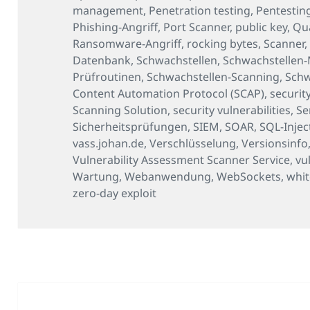
management
,
Penetration testing
,
Pentestin
Phishing-Angriff
,
Port Scanner
,
public key
,
Qu
Ransomware-Angriff
,
rocking bytes
,
Scanner
Datenbank
,
Schwachstellen
,
Schwachstellen
Prüfroutinen
,
Schwachstellen-Scanning
,
Schw
Content Automation Protocol (SCAP)
,
securit
Scanning Solution
,
security vulnerabilities
,
Se
Sicherheitsprüfungen
,
SIEM
,
SOAR
,
SQL-Injec
vass.johan.de
,
Verschlüsselung
,
Versionsinfo
Vulnerability Assessment Scanner Service
,
vu
Wartung
,
Webanwendung
,
WebSockets
,
whit
zero-day exploit