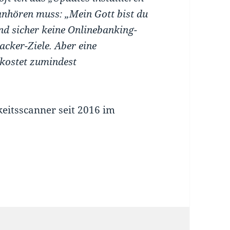
anhören muss: „Mein Gott bist du
ind sicher keine Onlinebanking-
acker-Ziele. Aber eine
 kostet zumindest
itsscanner seit 2016 im
ür, sondern eine Pflicht!