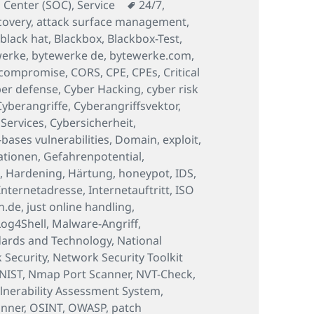
Schlagwörter
 Center (SOC)
,
Service
24/7
,
covery
,
attack surface management
,
,
black hat
,
Blackbox
,
Blackbox-Test
,
werke
,
bytewerke de
,
bytewerke.com
,
compromise
,
CORS
,
CPE
,
CPEs
,
Critical
er defense
,
Cyber Hacking
,
cyber risk
Cyberangriffe
,
Cyberangriffsvektor
,
 Services
,
Cybersicherheit
,
ases vulnerabilities
,
Domain
,
exploit
,
ationen
,
Gefahrenpotential
,
M
,
Hardening
,
Härtung
,
honeypot
,
IDS
,
Internetadresse
,
Internetauftritt
,
ISO
n.de
,
just online handling
,
Log4Shell
,
Malware-Angriff
,
ndards and Technology
,
National
 Security
,
Network Security Toolkit
NIST
,
Nmap Port Scanner
,
NVT-Check
,
nerability Assessment System
,
anner
,
OSINT
,
OWASP
,
patch