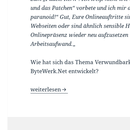
und das Patchen“ vorbete und ich mir 
paranoid!“ Gut, Eure Onlineauftritte s
Webseiten oder sind ähnlich sensible H
Onlinepräsenz wieder neu aufzusetzen
Arbeitsaufwand.
„
Wie hat sich das Thema Verwundbarke
ByteWerk.Net entwickelt?
Schwachstellenmanagement ist keine K
weiterlesen