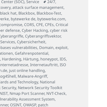
Schlagwörter
 Center (SOC)
,
Service
24/7
,
covery
,
attack surface management
,
,
black hat
,
Blackbox
,
Blackbox-Test
,
werke
,
bytewerke de
,
bytewerke.com
,
compromise
,
CORS
,
CPE
,
CPEs
,
Critical
er defense
,
Cyber Hacking
,
cyber risk
Cyberangriffe
,
Cyberangriffsvektor
,
 Services
,
Cybersicherheit
,
ases vulnerabilities
,
Domain
,
exploit
,
ationen
,
Gefahrenpotential
,
M
,
Hardening
,
Härtung
,
honeypot
,
IDS
,
Internetadresse
,
Internetauftritt
,
ISO
n.de
,
just online handling
,
Log4Shell
,
Malware-Angriff
,
ndards and Technology
,
National
 Security
,
Network Security Toolkit
NIST
,
Nmap Port Scanner
,
NVT-Check
,
nerability Assessment System
,
anner
,
OSINT
,
OWASP
,
patch