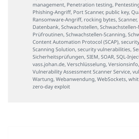
management
,
Penetration testing
,
Pentestin
Phishing-Angriff
,
Port Scanner
,
public key
,
Qu
Ransomware-Angriff
,
rocking bytes
,
Scanner
Datenbank
,
Schwachstellen
,
Schwachstellen
Prüfroutinen
,
Schwachstellen-Scanning
,
Schw
Content Automation Protocol (SCAP)
,
securit
Scanning Solution
,
security vulnerabilities
,
Se
Sicherheitsprüfungen
,
SIEM
,
SOAR
,
SQL-Injec
vass.johan.de
,
Verschlüsselung
,
Versionsinfo
Vulnerability Assessment Scanner Service
,
vu
Wartung
,
Webanwendung
,
WebSockets
,
whit
zero-day exploit