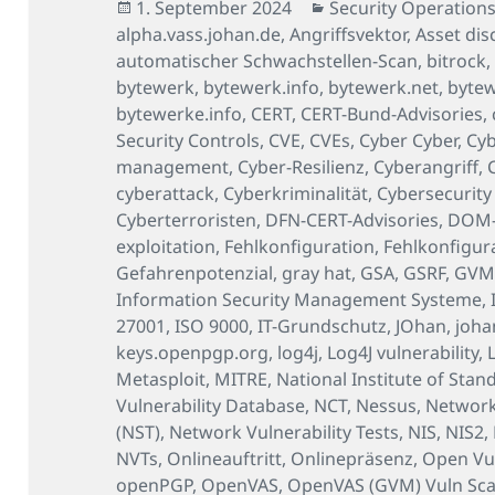
Veröffentlicht
Kategorien
1. September 2024
Security Operations
am
alpha.vass.johan.de
,
Angriffsvektor
,
Asset dis
automatischer Schwachstellen-Scan
,
bitrock
bytewerk
,
bytewerk.info
,
bytewerk.net
,
byte
bytewerke.info
,
CERT
,
CERT-Bund-Advisories
,
Security Controls
,
CVE
,
CVEs
,
Cyber Cyber
,
Cyb
management
,
Cyber-Resilienz
,
Cyberangriff
,
cyberattack
,
Cyberkriminalität
,
Cybersecurity
Cyberterroristen
,
DFN-CERT-Advisories
,
DOM-b
exploitation
,
Fehlkonfiguration
,
Fehlkonfigur
Gefahrenpotenzial
,
gray hat
,
GSA
,
GSRF
,
GV
Information Security Management Systeme
,
27001
,
ISO 9000
,
IT-Grundschutz
,
JOhan
,
joha
keys.openpgp.org
,
log4j
,
Log4J vulnerability
,
Metasploit
,
MITRE
,
National Institute of Sta
Vulnerability Database
,
NCT
,
Nessus
,
Network
(NST)
,
Network Vulnerability Tests
,
NIS
,
NIS2
,
NVTs
,
Onlineauftritt
,
Onlinepräsenz
,
Open Vul
openPGP
,
OpenVAS
,
OpenVAS (GVM) Vuln Sc