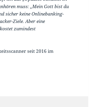
anhören muss: „Mein Gott bist du
ind sicher keine Onlinebanking-
acker-Ziele. Aber eine
 kostet zumindest
itsscanner seit 2016 im
ür, sondern eine Pflicht!