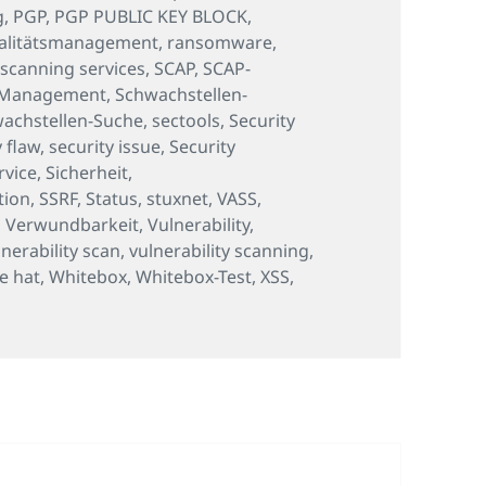
g
,
PGP
,
PGP PUBLIC KEY BLOCK
,
alitätsmanagement
,
ransomware
,
,
scanning services
,
SCAP
,
SCAP-
-Management
,
Schwachstellen-
achstellen-Suche
,
sectools
,
Security
y flaw
,
security issue
,
Security
rvice
,
Sicherheit
,
tion
,
SSRF
,
Status
,
stuxnet
,
VASS
,
,
Verwundbarkeit
,
Vulnerability
,
lnerability scan
,
vulnerability scanning
,
e hat
,
Whitebox
,
Whitebox-Test
,
XSS
,