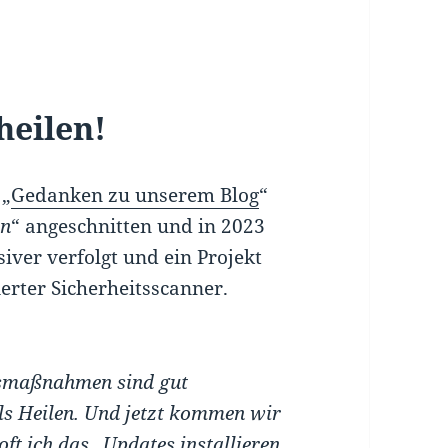
heilen!
 „
Gedanken zu unserem Blog
“
en
“ angeschnitten und in 2023
ver verfolgt und ein Projekt
ierter Sicherheitsscanner.
itsmaßnahmen sind gut
 als Heilen. Und jetzt kommen wir
ft ich das „Updates installieren