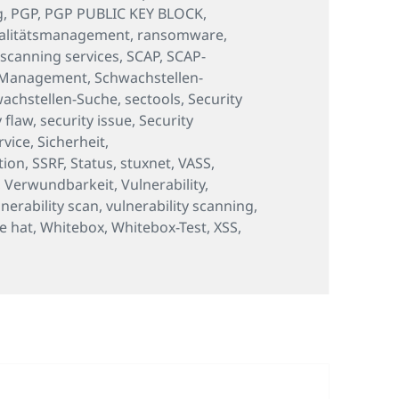
g
,
PGP
,
PGP PUBLIC KEY BLOCK
,
alitätsmanagement
,
ransomware
,
,
scanning services
,
SCAP
,
SCAP-
-Management
,
Schwachstellen-
achstellen-Suche
,
sectools
,
Security
y flaw
,
security issue
,
Security
rvice
,
Sicherheit
,
tion
,
SSRF
,
Status
,
stuxnet
,
VASS
,
,
Verwundbarkeit
,
Vulnerability
,
lnerability scan
,
vulnerability scanning
,
e hat
,
Whitebox
,
Whitebox-Test
,
XSS
,