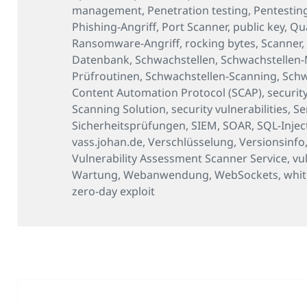
management
,
Penetration testing
,
Pentestin
Phishing-Angriff
,
Port Scanner
,
public key
,
Qu
Ransomware-Angriff
,
rocking bytes
,
Scanner
Datenbank
,
Schwachstellen
,
Schwachstellen
Prüfroutinen
,
Schwachstellen-Scanning
,
Schw
Content Automation Protocol (SCAP)
,
securit
Scanning Solution
,
security vulnerabilities
,
Se
Sicherheitsprüfungen
,
SIEM
,
SOAR
,
SQL-Injec
vass.johan.de
,
Verschlüsselung
,
Versionsinfo
Vulnerability Assessment Scanner Service
,
vu
Wartung
,
Webanwendung
,
WebSockets
,
whit
zero-day exploit