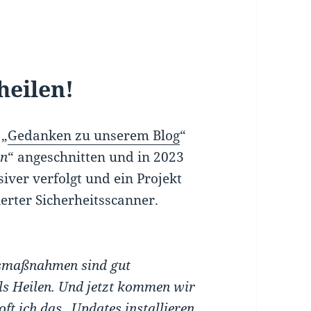
heilen!
 „
Gedanken zu unserem Blog
“
en
“ angeschnitten und in 2023
ver verfolgt und ein Projekt
ierter Sicherheitsscanner.
itsmaßnahmen sind gut
 als Heilen. Und jetzt kommen wir
ft ich das „Updates installieren