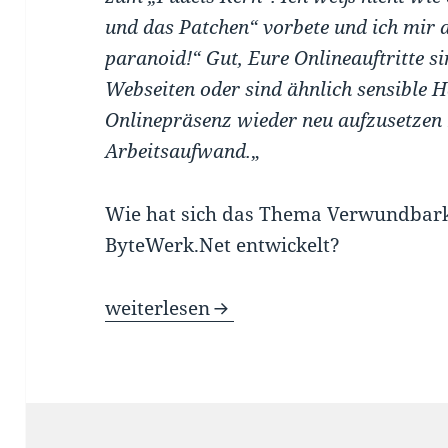
und das Patchen“ vorbete und ich mir 
paranoid!“ Gut, Eure Onlineauftritte s
Webseiten oder sind ähnlich sensible H
Onlinepräsenz wieder neu aufzusetzen
Arbeitsaufwand.
„
Wie hat sich das Thema Verwundbarke
ByteWerk.Net entwickelt?
Schwachstellenmanagement ist keine K
weiterlesen