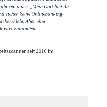
anhören muss: „Mein Gott bist du
ind sicher keine Onlinebanking-
acker-Ziele. Aber eine
 kostet zumindest
itsscanner seit 2016 im
ür, sondern eine Pflicht!