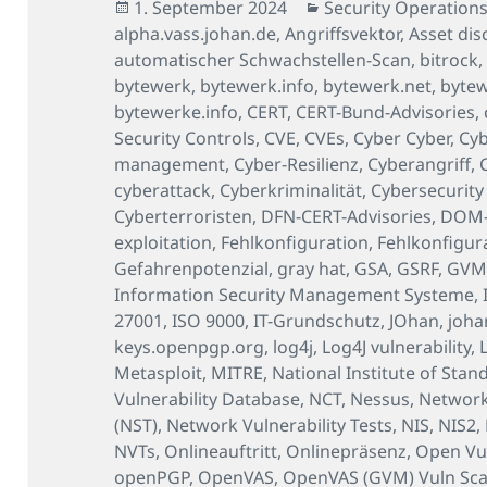
Veröffentlicht
Kategorien
1. September 2024
Security Operations
am
alpha.vass.johan.de
,
Angriffsvektor
,
Asset dis
automatischer Schwachstellen-Scan
,
bitrock
bytewerk
,
bytewerk.info
,
bytewerk.net
,
byte
bytewerke.info
,
CERT
,
CERT-Bund-Advisories
,
Security Controls
,
CVE
,
CVEs
,
Cyber Cyber
,
Cyb
management
,
Cyber-Resilienz
,
Cyberangriff
,
cyberattack
,
Cyberkriminalität
,
Cybersecurity
Cyberterroristen
,
DFN-CERT-Advisories
,
DOM-b
exploitation
,
Fehlkonfiguration
,
Fehlkonfigur
Gefahrenpotenzial
,
gray hat
,
GSA
,
GSRF
,
GV
Information Security Management Systeme
,
27001
,
ISO 9000
,
IT-Grundschutz
,
JOhan
,
joha
keys.openpgp.org
,
log4j
,
Log4J vulnerability
,
Metasploit
,
MITRE
,
National Institute of Sta
Vulnerability Database
,
NCT
,
Nessus
,
Network
(NST)
,
Network Vulnerability Tests
,
NIS
,
NIS2
,
NVTs
,
Onlineauftritt
,
Onlinepräsenz
,
Open Vul
openPGP
,
OpenVAS
,
OpenVAS (GVM) Vuln Sc