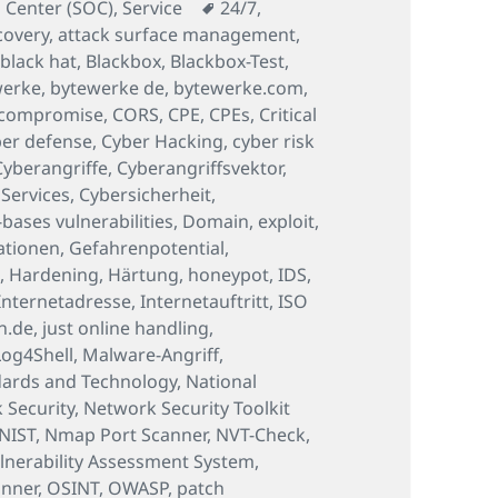
Schlagwörter
 Center (SOC)
,
Service
24/7
,
covery
,
attack surface management
,
,
black hat
,
Blackbox
,
Blackbox-Test
,
werke
,
bytewerke de
,
bytewerke.com
,
compromise
,
CORS
,
CPE
,
CPEs
,
Critical
er defense
,
Cyber Hacking
,
cyber risk
Cyberangriffe
,
Cyberangriffsvektor
,
 Services
,
Cybersicherheit
,
ases vulnerabilities
,
Domain
,
exploit
,
ationen
,
Gefahrenpotential
,
M
,
Hardening
,
Härtung
,
honeypot
,
IDS
,
Internetadresse
,
Internetauftritt
,
ISO
n.de
,
just online handling
,
Log4Shell
,
Malware-Angriff
,
ndards and Technology
,
National
 Security
,
Network Security Toolkit
NIST
,
Nmap Port Scanner
,
NVT-Check
,
nerability Assessment System
,
anner
,
OSINT
,
OWASP
,
patch