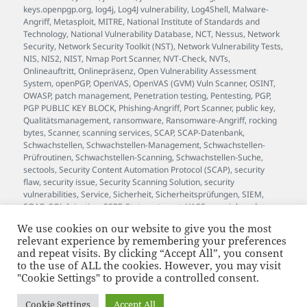
keys.openpgp.org
,
log4j
,
Log4J vulnerability
,
Log4Shell
,
Malware-
Angriff
,
Metasploit
,
MITRE
,
National Institute of Standards and
Technology
,
National Vulnerability Database
,
NCT
,
Nessus
,
Network
Security
,
Network Security Toolkit (NST)
,
Network Vulnerability Tests
,
NIS
,
NIS2
,
NIST
,
Nmap Port Scanner
,
NVT-Check
,
NVTs
,
Onlineauftritt
,
Onlinepräsenz
,
Open Vulnerability Assessment
System
,
openPGP
,
OpenVAS
,
OpenVAS (GVM) Vuln Scanner
,
OSINT
,
OWASP
,
patch management
,
Penetration testing
,
Pentesting
,
PGP
,
PGP PUBLIC KEY BLOCK
,
Phishing-Angriff
,
Port Scanner
,
public key
,
Qualitätsmanagement
,
ransomware
,
Ransomware-Angriff
,
rocking
bytes
,
Scanner
,
scanning services
,
SCAP
,
SCAP-Datenbank
,
Schwachstellen
,
Schwachstellen-Management
,
Schwachstellen-
Prüfroutinen
,
Schwachstellen-Scanning
,
Schwachstellen-Suche
,
sectools
,
Security Content Automation Protocol (SCAP)
,
security
flaw
,
security issue
,
Security Scanning Solution
,
security
vulnerabilities
,
Service
,
Sicherheit
,
Sicherheitsprüfungen
,
SIEM
,
SOAR
,
SQL-Injection
,
SSRF
,
Status
,
stuxnet
,
VASS
,
vass.johan.de
,
Verschlüsselung
,
Versionsinfo
,
Verwundbarkeit
,
Vulnerability
,
We use cookies on our website to give you the most
Vulnerability Assessment Scanner Service
,
vulnerability scan
,
relevant experience by remembering your preferences
vulnerability scanning
,
Wartung
,
Webanwendung
,
WebSockets
,
and repeat visits. By clicking “Accept All”, you consent
white hat
,
Whitebox
,
Whitebox-Test
,
XSS
,
zero-day exploit
to the use of ALL the cookies. However, you may visit
"Cookie Settings" to provide a controlled consent.
supported by bytewerk.net
and JOhan™
Cookie Settings
Accept All
JOhan™ ist eine beim Deutschen Patent- und Markenamt