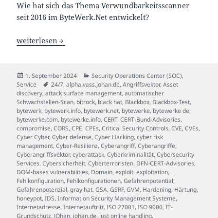
Wie hat sich das Thema Verwundbarkeitsscanner
seit 2016 im ByteWerk.Net entwickelt?
Schwachstellenmanagement ist keine Kür, sondern eine P
weiterlesen
Veröffentlicht
Kategorien
1. September 2024
Security Operations Center (SOC)
,
am
Schlagwörter
Service
24/7
,
alpha.vass.johan.de
,
Angriffsvektor
,
Asset
discovery
,
attack surface management
,
automatischer
Schwachstellen-Scan
,
bitrock
,
black hat
,
Blackbox
,
Blackbox-Test
,
bytewerk
,
bytewerk.info
,
bytewerk.net
,
bytewerke
,
bytewerke de
,
bytewerke.com
,
bytewerke.info
,
CERT
,
CERT-Bund-Advisories
,
compromise
,
CORS
,
CPE
,
CPEs
,
Critical Security Controls
,
CVE
,
CVEs
,
Cyber Cyber
,
Cyber defense
,
Cyber Hacking
,
cyber risk
management
,
Cyber-Resilienz
,
Cyberangriff
,
Cyberangriffe
,
Cyberangriffsvektor
,
cyberattack
,
Cyberkriminalität
,
Cybersecurity
Services
,
Cybersicherheit
,
Cyberterroristen
,
DFN-CERT-Advisories
,
DOM-bases vulnerabilities
,
Domain
,
exploit
,
exploitation
,
Fehlkonfiguration
,
Fehlkonfigurationen
,
Gefahrenpotential
,
Gefahrenpotenzial
,
gray hat
,
GSA
,
GSRF
,
GVM
,
Hardening
,
Härtung
,
honeypot
,
IDS
,
Information Security Management Systeme
,
Internetadresse
,
Internetauftritt
,
ISO 27001
,
ISO 9000
,
IT-
Grundschutz
,
JOhan
,
johan.de
,
just online handling
,