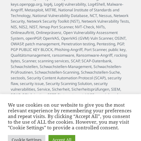
keys.openpgp.org
,
log4j
,
Log4J vulnerability
,
Log4Shell
,
Malware-
Angriff
,
Metasploit
,
MITRE
,
National Institute of Standards and
Technology
,
National Vulnerability Database
,
NCT
,
Nessus
,
Network
Security
,
Network Security Toolkit (NST)
,
Network Vulnerability Tests
,
NIS
,
NIS2
,
NIST
,
Nmap Port Scanner
,
NVT-Check
,
NVTs
,
Onlineauftritt
,
Onlinepräsenz
,
Open Vulnerability Assessment
System
,
openPGP
,
OpenVAS
,
OpenVAS (GVM) Vuln Scanner
,
OSINT
,
OWASP
,
patch management
,
Penetration testing
,
Pentesting
,
PGP
,
PGP PUBLIC KEY BLOCK
,
Phishing-Angriff
,
Port Scanner
,
public key
,
Qualitätsmanagement
,
ransomware
,
Ransomware-Angriff
,
rocking
bytes
,
Scanner
,
scanning services
,
SCAP
,
SCAP-Datenbank
,
Schwachstellen
,
Schwachstellen-Management
,
Schwachstellen-
Prüfroutinen
,
Schwachstellen-Scanning
,
Schwachstellen-Suche
,
sectools
,
Security Content Automation Protocol (SCAP)
,
security
flaw
,
security issue
,
Security Scanning Solution
,
security
vulnerabilities
,
Service
,
Sicherheit
,
Sicherheitsprüfungen
,
SIEM
,
SOAR
,
SQL-Injection
,
SSRF
,
Status
,
stuxnet
,
VASS
,
vass.johan.de
,
Verschlüsselung
,
Versionsinfo
,
Verwundbarkeit
,
Vulnerability
,
We use cookies on our website to give you the most
Vulnerability Assessment Scanner Service
,
vulnerability scan
,
relevant experience by remembering your preferences
vulnerability scanning
,
Wartung
,
Webanwendung
,
WebSockets
,
and repeat visits. By clicking “Accept All”, you consent
white hat
,
Whitebox
,
Whitebox-Test
,
XSS
,
zero-day exploit
to the use of ALL the cookies. However, you may visit
"Cookie Settings" to provide a controlled consent.
supported by bytewerk.net
and JOhan™
Cookie Settings
Accept All
JOhan™ ist eine beim Deutschen Patent- und Markenamt