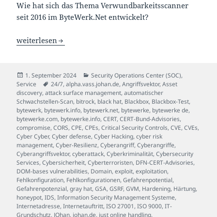
Wie hat sich das Thema Verwundbarkeitsscanner
seit 2016 im ByteWerk.Net entwickelt?
Schwachstellenmanagement ist keine Kür, sondern eine P
weiterlesen
Veröffentlicht
Kategorien
1. September 2024
Security Operations Center (SOC)
,
am
Schlagwörter
Service
24/7
,
alpha.vass.johan.de
,
Angriffsvektor
,
Asset
discovery
,
attack surface management
,
automatischer
Schwachstellen-Scan
,
bitrock
,
black hat
,
Blackbox
,
Blackbox-Test
,
bytewerk
,
bytewerk.info
,
bytewerk.net
,
bytewerke
,
bytewerke de
,
bytewerke.com
,
bytewerke.info
,
CERT
,
CERT-Bund-Advisories
,
compromise
,
CORS
,
CPE
,
CPEs
,
Critical Security Controls
,
CVE
,
CVEs
,
Cyber Cyber
,
Cyber defense
,
Cyber Hacking
,
cyber risk
management
,
Cyber-Resilienz
,
Cyberangriff
,
Cyberangriffe
,
Cyberangriffsvektor
,
cyberattack
,
Cyberkriminalität
,
Cybersecurity
Services
,
Cybersicherheit
,
Cyberterroristen
,
DFN-CERT-Advisories
,
DOM-bases vulnerabilities
,
Domain
,
exploit
,
exploitation
,
Fehlkonfiguration
,
Fehlkonfigurationen
,
Gefahrenpotential
,
Gefahrenpotenzial
,
gray hat
,
GSA
,
GSRF
,
GVM
,
Hardening
,
Härtung
,
honeypot
,
IDS
,
Information Security Management Systeme
,
Internetadresse
,
Internetauftritt
,
ISO 27001
,
ISO 9000
,
IT-
Grundschutz
,
JOhan
,
johan.de
,
just online handling
,