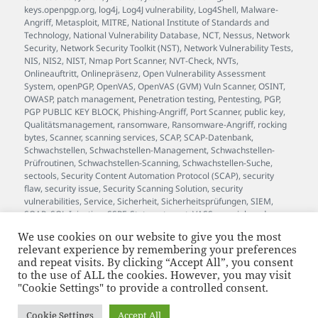
keys.openpgp.org
,
log4j
,
Log4J vulnerability
,
Log4Shell
,
Malware-
Angriff
,
Metasploit
,
MITRE
,
National Institute of Standards and
Technology
,
National Vulnerability Database
,
NCT
,
Nessus
,
Network
Security
,
Network Security Toolkit (NST)
,
Network Vulnerability Tests
,
NIS
,
NIS2
,
NIST
,
Nmap Port Scanner
,
NVT-Check
,
NVTs
,
Onlineauftritt
,
Onlinepräsenz
,
Open Vulnerability Assessment
System
,
openPGP
,
OpenVAS
,
OpenVAS (GVM) Vuln Scanner
,
OSINT
,
OWASP
,
patch management
,
Penetration testing
,
Pentesting
,
PGP
,
PGP PUBLIC KEY BLOCK
,
Phishing-Angriff
,
Port Scanner
,
public key
,
Qualitätsmanagement
,
ransomware
,
Ransomware-Angriff
,
rocking
bytes
,
Scanner
,
scanning services
,
SCAP
,
SCAP-Datenbank
,
Schwachstellen
,
Schwachstellen-Management
,
Schwachstellen-
Prüfroutinen
,
Schwachstellen-Scanning
,
Schwachstellen-Suche
,
sectools
,
Security Content Automation Protocol (SCAP)
,
security
flaw
,
security issue
,
Security Scanning Solution
,
security
vulnerabilities
,
Service
,
Sicherheit
,
Sicherheitsprüfungen
,
SIEM
,
SOAR
,
SQL-Injection
,
SSRF
,
Status
,
stuxnet
,
VASS
,
vass.johan.de
,
Verschlüsselung
,
Versionsinfo
,
Verwundbarkeit
,
Vulnerability
,
We use cookies on our website to give you the most
Vulnerability Assessment Scanner Service
,
vulnerability scan
,
relevant experience by remembering your preferences
vulnerability scanning
,
Wartung
,
Webanwendung
,
WebSockets
,
and repeat visits. By clicking “Accept All”, you consent
white hat
,
Whitebox
,
Whitebox-Test
,
XSS
,
zero-day exploit
to the use of ALL the cookies. However, you may visit
"Cookie Settings" to provide a controlled consent.
supported by bytewerk.net
and JOhan™
Cookie Settings
Accept All
JOhan™ ist eine beim Deutschen Patent- und Markenamt