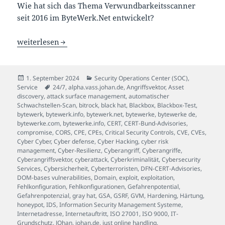
Wie hat sich das Thema Verwundbarkeitsscanner
seit 2016 im ByteWerk.Net entwickelt?
Schwachstellenmanagement ist keine Kür, sondern eine P
weiterlesen
Veröffentlicht
Kategorien
1. September 2024
Security Operations Center (SOC)
,
am
Schlagwörter
Service
24/7
,
alpha.vass.johan.de
,
Angriffsvektor
,
Asset
discovery
,
attack surface management
,
automatischer
Schwachstellen-Scan
,
bitrock
,
black hat
,
Blackbox
,
Blackbox-Test
,
bytewerk
,
bytewerk.info
,
bytewerk.net
,
bytewerke
,
bytewerke de
,
bytewerke.com
,
bytewerke.info
,
CERT
,
CERT-Bund-Advisories
,
compromise
,
CORS
,
CPE
,
CPEs
,
Critical Security Controls
,
CVE
,
CVEs
,
Cyber Cyber
,
Cyber defense
,
Cyber Hacking
,
cyber risk
management
,
Cyber-Resilienz
,
Cyberangriff
,
Cyberangriffe
,
Cyberangriffsvektor
,
cyberattack
,
Cyberkriminalität
,
Cybersecurity
Services
,
Cybersicherheit
,
Cyberterroristen
,
DFN-CERT-Advisories
,
DOM-bases vulnerabilities
,
Domain
,
exploit
,
exploitation
,
Fehlkonfiguration
,
Fehlkonfigurationen
,
Gefahrenpotential
,
Gefahrenpotenzial
,
gray hat
,
GSA
,
GSRF
,
GVM
,
Hardening
,
Härtung
,
honeypot
,
IDS
,
Information Security Management Systeme
,
Internetadresse
,
Internetauftritt
,
ISO 27001
,
ISO 9000
,
IT-
Grundschutz
,
JOhan
,
johan.de
,
just online handling
,