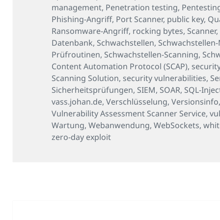
management
,
Penetration testing
,
Pentestin
Phishing-Angriff
,
Port Scanner
,
public key
,
Qu
Ransomware-Angriff
,
rocking bytes
,
Scanner
Datenbank
,
Schwachstellen
,
Schwachstellen
Prüfroutinen
,
Schwachstellen-Scanning
,
Schw
Content Automation Protocol (SCAP)
,
securit
Scanning Solution
,
security vulnerabilities
,
Se
Sicherheitsprüfungen
,
SIEM
,
SOAR
,
SQL-Injec
vass.johan.de
,
Verschlüsselung
,
Versionsinfo
Vulnerability Assessment Scanner Service
,
vu
Wartung
,
Webanwendung
,
WebSockets
,
whit
zero-day exploit