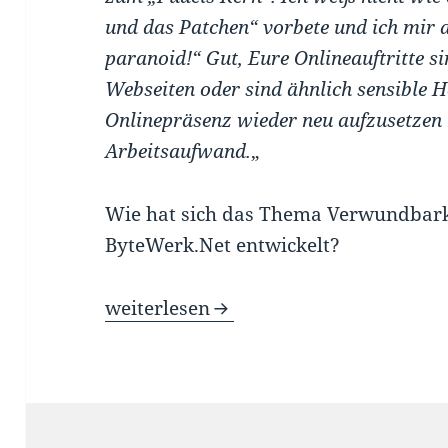
und das Patchen“ vorbete und ich mir 
paranoid!“ Gut, Eure Onlineauftritte s
Webseiten oder sind ähnlich sensible H
Onlinepräsenz wieder neu aufzusetzen
Arbeitsaufwand.
„
Wie hat sich das Thema Verwundbarke
ByteWerk.Net entwickelt?
Schwachstellenmanagement ist keine K
weiterlesen