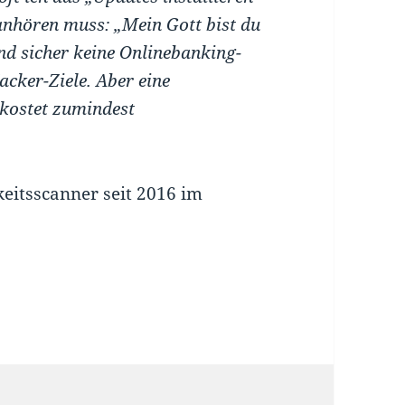
anhören muss: „Mein Gott bist du
ind sicher keine Onlinebanking-
acker-Ziele. Aber eine
 kostet zumindest
itsscanner seit 2016 im
ür, sondern eine Pflicht!