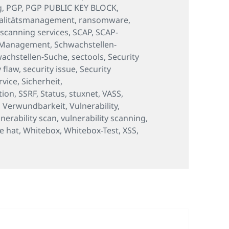
g
,
PGP
,
PGP PUBLIC KEY BLOCK
,
alitätsmanagement
,
ransomware
,
,
scanning services
,
SCAP
,
SCAP-
-Management
,
Schwachstellen-
achstellen-Suche
,
sectools
,
Security
y flaw
,
security issue
,
Security
rvice
,
Sicherheit
,
tion
,
SSRF
,
Status
,
stuxnet
,
VASS
,
,
Verwundbarkeit
,
Vulnerability
,
lnerability scan
,
vulnerability scanning
,
e hat
,
Whitebox
,
Whitebox-Test
,
XSS
,