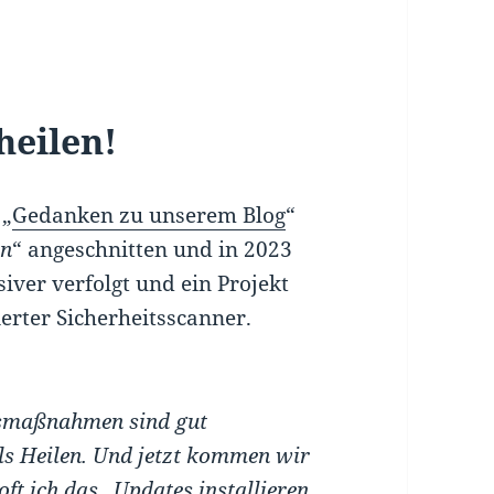
heilen!
 „
Gedanken zu unserem Blog
“
en
“ angeschnitten und in 2023
ver verfolgt und ein Projekt
ierter Sicherheitsscanner.
itsmaßnahmen sind gut
 als Heilen. Und jetzt kommen wir
ft ich das „Updates installieren