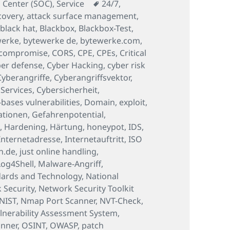
Schlagwörter
 Center (SOC)
,
Service
24/7
,
covery
,
attack surface management
,
,
black hat
,
Blackbox
,
Blackbox-Test
,
werke
,
bytewerke de
,
bytewerke.com
,
compromise
,
CORS
,
CPE
,
CPEs
,
Critical
er defense
,
Cyber Hacking
,
cyber risk
Cyberangriffe
,
Cyberangriffsvektor
,
 Services
,
Cybersicherheit
,
ases vulnerabilities
,
Domain
,
exploit
,
ationen
,
Gefahrenpotential
,
M
,
Hardening
,
Härtung
,
honeypot
,
IDS
,
Internetadresse
,
Internetauftritt
,
ISO
n.de
,
just online handling
,
Log4Shell
,
Malware-Angriff
,
ndards and Technology
,
National
 Security
,
Network Security Toolkit
NIST
,
Nmap Port Scanner
,
NVT-Check
,
nerability Assessment System
,
anner
,
OSINT
,
OWASP
,
patch