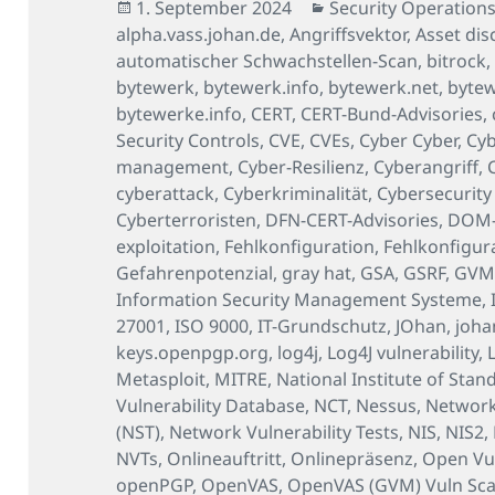
Veröffentlicht
Kategorien
1. September 2024
Security Operations
am
alpha.vass.johan.de
,
Angriffsvektor
,
Asset dis
automatischer Schwachstellen-Scan
,
bitrock
bytewerk
,
bytewerk.info
,
bytewerk.net
,
byte
bytewerke.info
,
CERT
,
CERT-Bund-Advisories
,
Security Controls
,
CVE
,
CVEs
,
Cyber Cyber
,
Cyb
management
,
Cyber-Resilienz
,
Cyberangriff
,
cyberattack
,
Cyberkriminalität
,
Cybersecurity
Cyberterroristen
,
DFN-CERT-Advisories
,
DOM-b
exploitation
,
Fehlkonfiguration
,
Fehlkonfigur
Gefahrenpotenzial
,
gray hat
,
GSA
,
GSRF
,
GV
Information Security Management Systeme
,
27001
,
ISO 9000
,
IT-Grundschutz
,
JOhan
,
joha
keys.openpgp.org
,
log4j
,
Log4J vulnerability
,
Metasploit
,
MITRE
,
National Institute of Sta
Vulnerability Database
,
NCT
,
Nessus
,
Network
(NST)
,
Network Vulnerability Tests
,
NIS
,
NIS2
,
NVTs
,
Onlineauftritt
,
Onlinepräsenz
,
Open Vul
openPGP
,
OpenVAS
,
OpenVAS (GVM) Vuln Sc