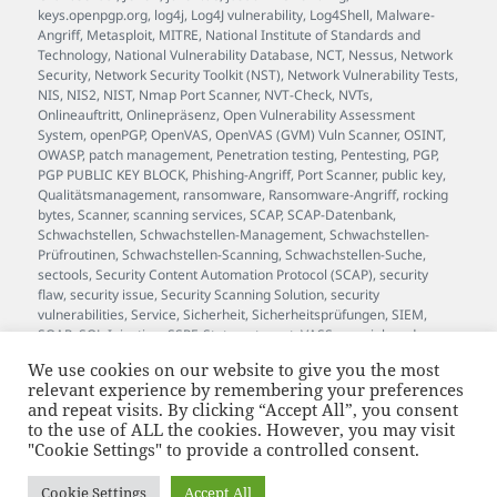
keys.openpgp.org
,
log4j
,
Log4J vulnerability
,
Log4Shell
,
Malware-
Angriff
,
Metasploit
,
MITRE
,
National Institute of Standards and
Technology
,
National Vulnerability Database
,
NCT
,
Nessus
,
Network
Security
,
Network Security Toolkit (NST)
,
Network Vulnerability Tests
,
NIS
,
NIS2
,
NIST
,
Nmap Port Scanner
,
NVT-Check
,
NVTs
,
Onlineauftritt
,
Onlinepräsenz
,
Open Vulnerability Assessment
System
,
openPGP
,
OpenVAS
,
OpenVAS (GVM) Vuln Scanner
,
OSINT
,
OWASP
,
patch management
,
Penetration testing
,
Pentesting
,
PGP
,
PGP PUBLIC KEY BLOCK
,
Phishing-Angriff
,
Port Scanner
,
public key
,
Qualitätsmanagement
,
ransomware
,
Ransomware-Angriff
,
rocking
bytes
,
Scanner
,
scanning services
,
SCAP
,
SCAP-Datenbank
,
Schwachstellen
,
Schwachstellen-Management
,
Schwachstellen-
Prüfroutinen
,
Schwachstellen-Scanning
,
Schwachstellen-Suche
,
sectools
,
Security Content Automation Protocol (SCAP)
,
security
flaw
,
security issue
,
Security Scanning Solution
,
security
vulnerabilities
,
Service
,
Sicherheit
,
Sicherheitsprüfungen
,
SIEM
,
SOAR
,
SQL-Injection
,
SSRF
,
Status
,
stuxnet
,
VASS
,
vass.johan.de
,
Verschlüsselung
,
Versionsinfo
,
Verwundbarkeit
,
Vulnerability
,
We use cookies on our website to give you the most
Vulnerability Assessment Scanner Service
,
vulnerability scan
,
relevant experience by remembering your preferences
vulnerability scanning
,
Wartung
,
Webanwendung
,
WebSockets
,
and repeat visits. By clicking “Accept All”, you consent
white hat
,
Whitebox
,
Whitebox-Test
,
XSS
,
zero-day exploit
to the use of ALL the cookies. However, you may visit
"Cookie Settings" to provide a controlled consent.
supported by bytewerk.net
and JOhan™
Cookie Settings
Accept All
JOhan™ ist eine beim Deutschen Patent- und Markenamt