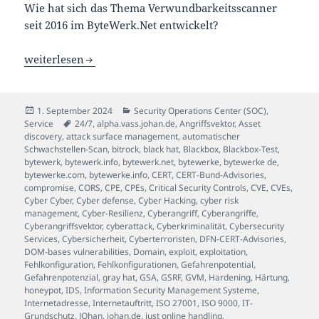
Wie hat sich das Thema Verwundbarkeitsscanner
seit 2016 im ByteWerk.Net entwickelt?
Schwachstellenmanagement ist keine Kür, sondern eine P
weiterlesen
Veröffentlicht
Kategorien
1. September 2024
Security Operations Center (SOC)
,
am
Schlagwörter
Service
24/7
,
alpha.vass.johan.de
,
Angriffsvektor
,
Asset
discovery
,
attack surface management
,
automatischer
Schwachstellen-Scan
,
bitrock
,
black hat
,
Blackbox
,
Blackbox-Test
,
bytewerk
,
bytewerk.info
,
bytewerk.net
,
bytewerke
,
bytewerke de
,
bytewerke.com
,
bytewerke.info
,
CERT
,
CERT-Bund-Advisories
,
compromise
,
CORS
,
CPE
,
CPEs
,
Critical Security Controls
,
CVE
,
CVEs
,
Cyber Cyber
,
Cyber defense
,
Cyber Hacking
,
cyber risk
management
,
Cyber-Resilienz
,
Cyberangriff
,
Cyberangriffe
,
Cyberangriffsvektor
,
cyberattack
,
Cyberkriminalität
,
Cybersecurity
Services
,
Cybersicherheit
,
Cyberterroristen
,
DFN-CERT-Advisories
,
DOM-bases vulnerabilities
,
Domain
,
exploit
,
exploitation
,
Fehlkonfiguration
,
Fehlkonfigurationen
,
Gefahrenpotential
,
Gefahrenpotenzial
,
gray hat
,
GSA
,
GSRF
,
GVM
,
Hardening
,
Härtung
,
honeypot
,
IDS
,
Information Security Management Systeme
,
Internetadresse
,
Internetauftritt
,
ISO 27001
,
ISO 9000
,
IT-
Grundschutz
,
JOhan
,
johan.de
,
just online handling
,