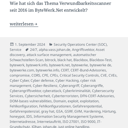
Wie hat sich das Thema Verwundbarkeitsscanner
seit 2016 im ByteWerk.Net entwickelt?
Schwachstellenmanagement ist keine Kür, sondern eine P
weiterlesen
Veröffentlicht
Kategorien
1. September 2024
Security Operations Center (SOC)
,
am
Schlagwörter
Service
24/7
,
alpha.vass.johan.de
,
Angriffsvektor
,
Asset
discovery
,
attack surface management
,
automatischer
Schwachstellen-Scan
,
bitrock
,
black hat
,
Blackbox
,
Blackbox-Test
,
bytewerk
,
bytewerk.info
,
bytewerk.net
,
bytewerke
,
bytewerke de
,
bytewerke.com
,
bytewerke.info
,
CERT
,
CERT-Bund-Advisories
,
compromise
,
CORS
,
CPE
,
CPEs
,
Critical Security Controls
,
CVE
,
CVEs
,
Cyber Cyber
,
Cyber defense
,
Cyber Hacking
,
cyber risk
management
,
Cyber-Resilienz
,
Cyberangriff
,
Cyberangriffe
,
Cyberangriffsvektor
,
cyberattack
,
Cyberkriminalität
,
Cybersecurity
Services
,
Cybersicherheit
,
Cyberterroristen
,
DFN-CERT-Advisories
,
DOM-bases vulnerabilities
,
Domain
,
exploit
,
exploitation
,
Fehlkonfiguration
,
Fehlkonfigurationen
,
Gefahrenpotential
,
Gefahrenpotenzial
,
gray hat
,
GSA
,
GSRF
,
GVM
,
Hardening
,
Härtung
,
honeypot
,
IDS
,
Information Security Management Systeme
,
Internetadresse
,
Internetauftritt
,
ISO 27001
,
ISO 9000
,
IT-
Grundschutz
,
JOhan
,
johan.de
,
just online handling
,