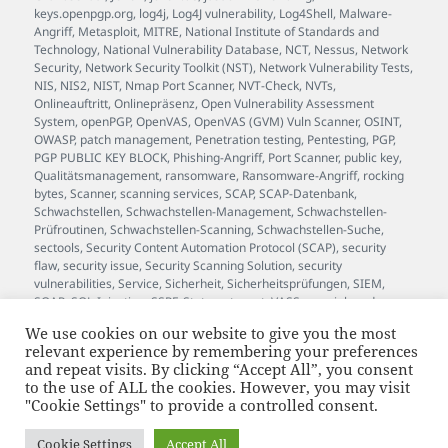
keys.openpgp.org
,
log4j
,
Log4J vulnerability
,
Log4Shell
,
Malware-
Angriff
,
Metasploit
,
MITRE
,
National Institute of Standards and
Technology
,
National Vulnerability Database
,
NCT
,
Nessus
,
Network
Security
,
Network Security Toolkit (NST)
,
Network Vulnerability Tests
,
NIS
,
NIS2
,
NIST
,
Nmap Port Scanner
,
NVT-Check
,
NVTs
,
Onlineauftritt
,
Onlinepräsenz
,
Open Vulnerability Assessment
System
,
openPGP
,
OpenVAS
,
OpenVAS (GVM) Vuln Scanner
,
OSINT
,
OWASP
,
patch management
,
Penetration testing
,
Pentesting
,
PGP
,
PGP PUBLIC KEY BLOCK
,
Phishing-Angriff
,
Port Scanner
,
public key
,
Qualitätsmanagement
,
ransomware
,
Ransomware-Angriff
,
rocking
bytes
,
Scanner
,
scanning services
,
SCAP
,
SCAP-Datenbank
,
Schwachstellen
,
Schwachstellen-Management
,
Schwachstellen-
Prüfroutinen
,
Schwachstellen-Scanning
,
Schwachstellen-Suche
,
sectools
,
Security Content Automation Protocol (SCAP)
,
security
flaw
,
security issue
,
Security Scanning Solution
,
security
vulnerabilities
,
Service
,
Sicherheit
,
Sicherheitsprüfungen
,
SIEM
,
SOAR
,
SQL-Injection
,
SSRF
,
Status
,
stuxnet
,
VASS
,
vass.johan.de
,
Verschlüsselung
,
Versionsinfo
,
Verwundbarkeit
,
Vulnerability
,
We use cookies on our website to give you the most
Vulnerability Assessment Scanner Service
,
vulnerability scan
,
relevant experience by remembering your preferences
vulnerability scanning
,
Wartung
,
Webanwendung
,
WebSockets
,
and repeat visits. By clicking “Accept All”, you consent
white hat
,
Whitebox
,
Whitebox-Test
,
XSS
,
zero-day exploit
to the use of ALL the cookies. However, you may visit
"Cookie Settings" to provide a controlled consent.
supported by bytewerk.net
and JOhan™
Cookie Settings
Accept All
JOhan™ ist eine beim Deutschen Patent- und Markenamt