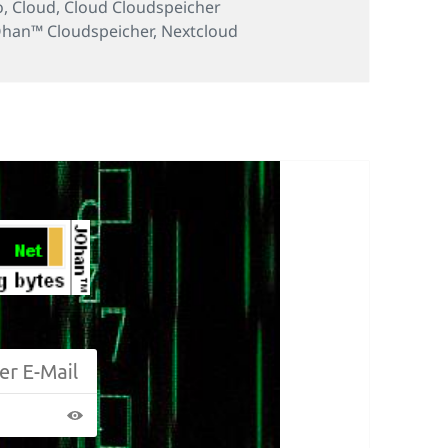
o
,
Cloud
,
Cloud Cloudspeicher
Ohan™ Cloudspeicher
,
Nextcloud