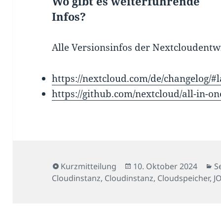
Wo gibt es weiterführende
Infos?
Alle Versionsinfos der Nextcloudentwi
https://nextcloud.com/de/changelog/#l
https://github.com/nextcloud/all-in-on
Format
Veröffentlicht
K
Kurzmitteilung
10. Oktober 2024
S
am
Cloudinstanz
,
Cloudinstanz
,
Cloudspeicher
,
J