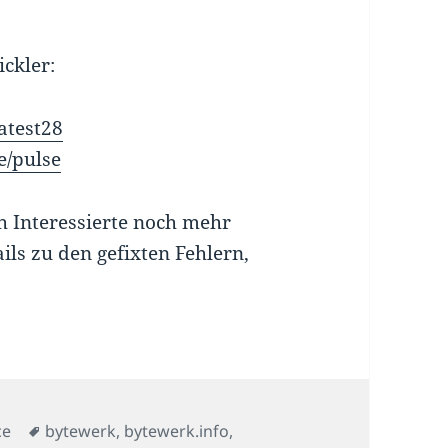
ckler:
atest28
e/pulse
h Interessierte noch mehr
ls zu den gefixten Fehlern,
orien
Schlagwörter
ce
bytewerk
,
bytewerk.info
,