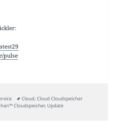
ckler:
atest29
e/pulse
ategorien
Schlagwörter
ervice
Cloud
,
Cloud Cloudspeicher
Ohan™ Cloudspeicher
,
Update