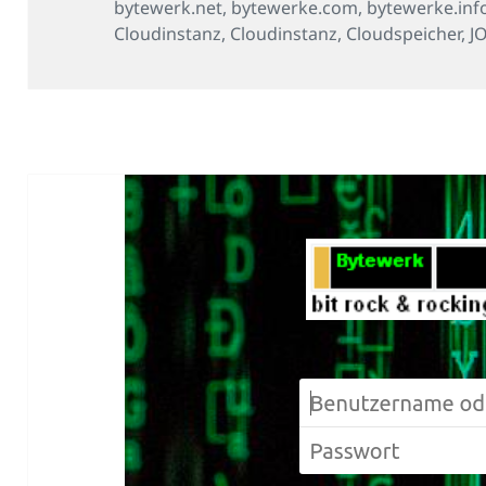
am
bytewerk.net
,
bytewerke.com
,
bytewerke.inf
Cloudinstanz
,
Cloudinstanz
,
Cloudspeicher
,
J