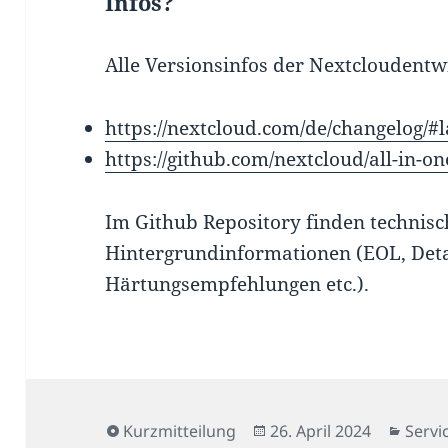
Infos?
Alle Versionsinfos der Nextcloudentwi
https://nextcloud.com/de/changelog/#l
https://github.com/nextcloud/all-in-on
Im Github Repository finden technisc
Hintergrundinformationen (EOL, Detai
Härtungsempfehlungen etc.).
Format
Veröffentlicht
Kateg
Kurzmitteilung
26. April 2024
Servi